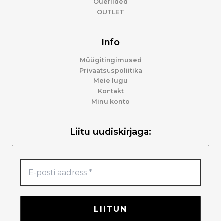
Õueriided
OUTLET
Info
Müügitingimused
Privaatsuspoliitika
Meie lugu
Kontakt
Minu konto
Liitu uudiskirjaga: