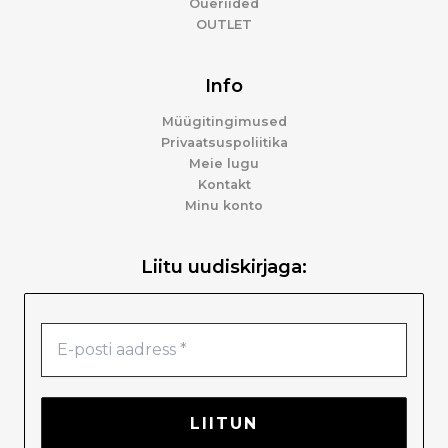
Õueriided
OUTLET
Info
Müügitingimused
Privaatsuspoliitika
Meie lugu
Kontakt
Minu konto
Liitu uudiskirjaga: