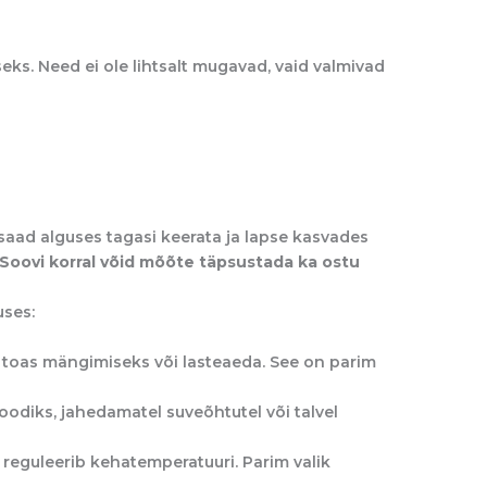
eks. Need ei ole lihtsalt mugavad, vaid valmivad
saad alguses tagasi keerata ja lapse kasvades
Soovi korral võid mõõte täpsustada ka ostu
uses:
 toas mängimiseks või lasteaeda. See on parim
odiks, jahedamatel suveõhtutel või talvel
reguleerib kehatemperatuuri. Parim valik