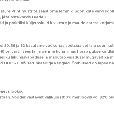
ature Print
mustrite seast oma lemmik. Soonikute värvi sobit
 jäta ostukorvis teade!
).
eid ja praktilisi küljetaskuid kivikeste ja muude aarete korjam
l 50, 56 ja 62 kasutame vöökohas spetsiaalset laia soonikut
8) on värvli sees lai ja pehme kumm, mis hoiab pükse kindlalt
ieliku liikumisvabaduse ja mahutab vajadusel mugavalt ka 
d OEKO-TEX® sertifikaadiga kangaid. Õmblused on lapse na
äeva jooksul.
taan. Vooder vastavalt valikule (100% meriinovill või 92% puu