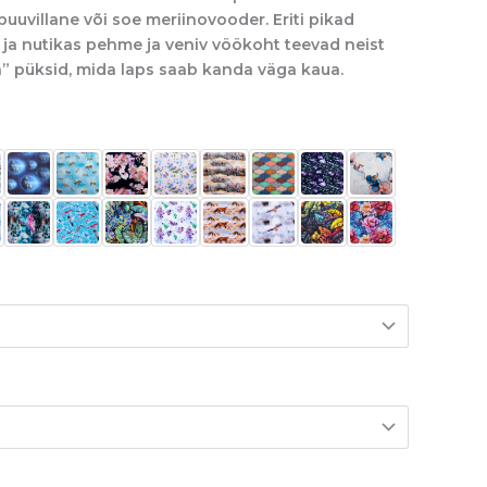
puuvillane või soe meriinovooder. Eriti pikad
ad ja nutikas pehme ja veniv vöökoht teevad neist
 püksid, mida laps saab kanda väga kaua.