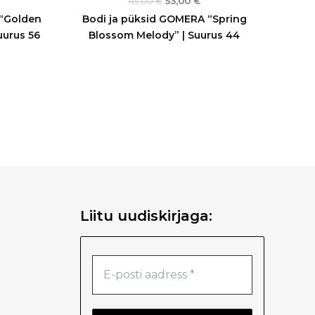
113,00
€
53,00
€
“Golden
Bodi ja püksid GOMERA “Spring
uurus 56
Blossom Melody” | Suurus 44
Liitu uudiskirjaga: