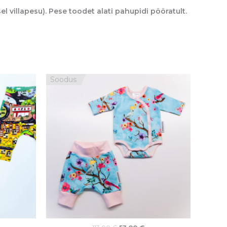
illapesu). Pese toodet alati pahupidi pööratult.
raegune
Algne
Praegune
Soodus
nd
hind
hind
:
oli:
on:
,00 €.
113,00 €.
53,00 €.