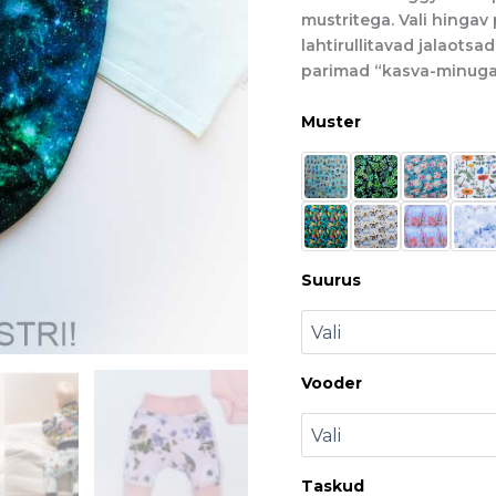
mustritega. Vali hingav 
lahtirullitavad jalaots
parimad “kasva-minuga”
Muster
Suurus
Vooder
Taskud