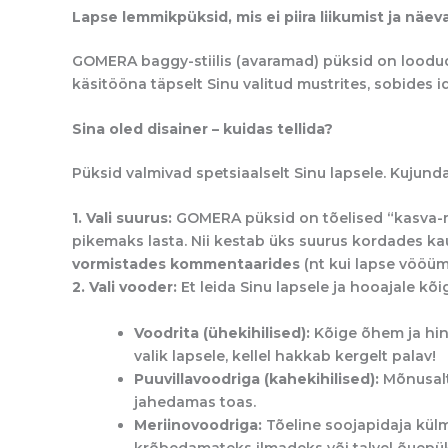
Lapse lemmikpüksid, mis ei piira liikumist ja näeva
GOMERA
baggy
-stiilis (avaramad) püksid on loodu
käsitööna täpselt Sinu valitud mustrites, sobides 
Sina oled disainer – kuidas tellida?
Püksid valmivad spetsiaalselt Sinu lapsele. Kujun
1. Vali suurus:
GOMERA püksid on tõelised “kasva-min
pikemaks lasta. Nii kestab üks suurus kordades kau
vormistades kommentaarides
(nt kui lapse vööü
2. Vali vooder:
Et leida Sinu lapsele ja hooajale k
Voodrita (ühekihilised):
Kõige õhem ja hin
valik lapsele, kellel hakkab kergelt palav!
Puuvillavoodriga (kahekihilised):
Mõnusalt
jahedamas toas.
Meriinovoodriga:
Tõeline soojapidaja külm
krõbedamateks ilmadeks või talvel õuepü