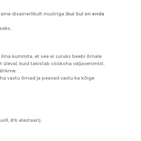
ame disainerlikult mustriga (
kui Sul on enda
iseks.
 ilma kummita, et see ei suruks beebi õrnale
 üleval, kuid takistab vöökoha väljavenimist.
mähkme.
ha vastu õrnad ja peavad vastu ka kõige
vill, 8% elastaan).