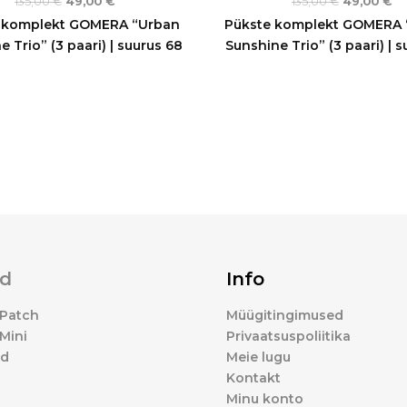
135,00
€
49,00
€
135,00
€
49,00
€
 komplekt GOMERA “Urban
Pükste komplekt GOMERA 
 Trio” (3 paari) | suurus 68
Sunshine Trio” (3 paari) | s
d
Info
Patch
Müügitingimused
Mini
Privaatsuspoliitika
ed
Meie lugu
Kontakt
Minu konto