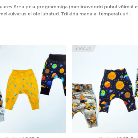
res õrna pesuprogrammiga (meriinovoodri puhul võimalusel v
elkuivatus ei ole lubatud. Triikida madalal temperatuuril.
Algne
Praegune
Algne
P
Soodus
hind
hind
hind
hi
oli:
on:
oli:
on
135,00 €.
49,00 €.
135,00 €.
49