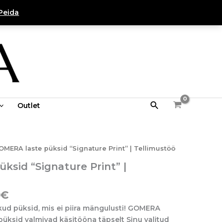
87,00 €
Peida
Search
Outlet
Hinnavahemik:
OMERA laste püksid “Signature Print” | Tellimustöö
70,00 €
ksid “Signature Print” |
kuni
87,00 €
€
kud püksid, mis ei piira mängulusti! GOMERA
s püksid valmivad käsitööna täpselt Sinu valitud