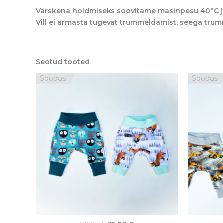
Värskena hoidmiseks soovitame masinpesu 40°C juu
Vill ei armasta tugevat trummeldamist, seega trumm
Seotud tooted
Algne
Praegune
Soodus
Soodus
hind
hind
oli:
on:
90,00 €.
32,00 €.