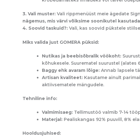
3. Vali muster:
Vali rippmenüüst meie ägedate
Sign
nägemus, mis värvi võiksime soonikutel kasutada,
4. Soovid taskuid?:
Vali, kas soovid pükstele stiils
Miks valida just GOMERA püksid:
Nutikas ja beebisõbralik vöökoht:
Suuruste
kõhukesele. Suurematel suurustel (alates 6
Baggy
e
hk avaram lõige:
Annab lapsele tä
Artisan kvaliteet:
Kasutame ainult parimai
aktiivsematele mängudele.
Tehniline info:
Valmimisaeg:
Tellimustöö valmib 7-14 tööp
Materjal:
Pealiskangas 92% puuvill, 8% elas
Hooldusjuhised: