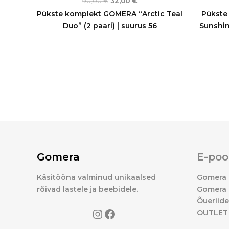
90,00
€
32,00
€
Pükste komplekt GOMERA “Arctic Teal
Pükste
Duo” (2 paari) | suurus 56
Sunshine
Gomera
E-poo
Käsitööna valminud unikaalsed
Gomera 
rõivad lastele ja beebidele.
Gomera 
Õueriid
OUTLET