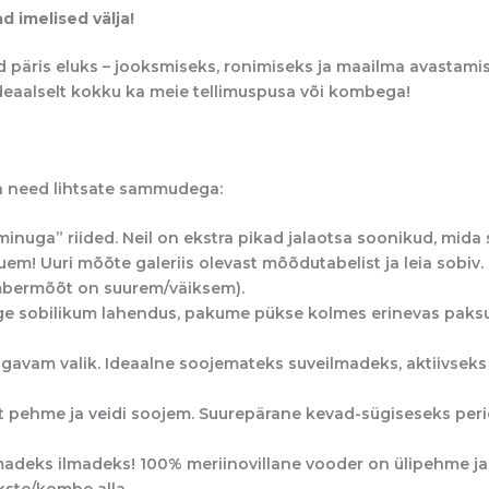
d imelised välja!
d päris eluks – jooksmiseks, ronimiseks ja maailma avastamis
ideaalselt kokku ka meie tellimuspusa või kombega!
da need lihtsate sammudega:
uga” riided. Neil on ekstra pikad jalaotsa soonikud, mida 
em! Uuri mõõte galeriis olevast mõõdutabelist ja leia sobiv.
mbermõõt on suurem/väiksem).
õige sobilikum lahendus, pakume pükse kolmes erinevas paks
gavam valik. Ideaalne soojemateks suveilmadeks, aktiivseks
 pehme ja veidi soojem. Suurepärane kevad-sügiseseks perio
adeks ilmadeks! 100% meriinovillane vooder on ülipehme ja 
kste/kombe alla.