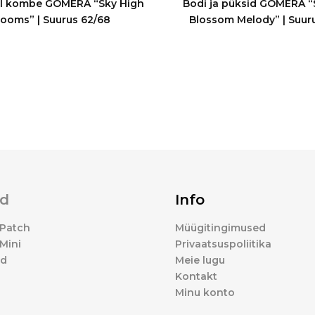
ll kombe GOMERA “Sky High
Bodi ja püksid GOMERA “
looms” | Suurus 62/68
Blossom Melody” | Suur
d
Info
Patch
Müügitingimused
Mini
Privaatsuspoliitika
ed
Meie lugu
Kontakt
Minu konto