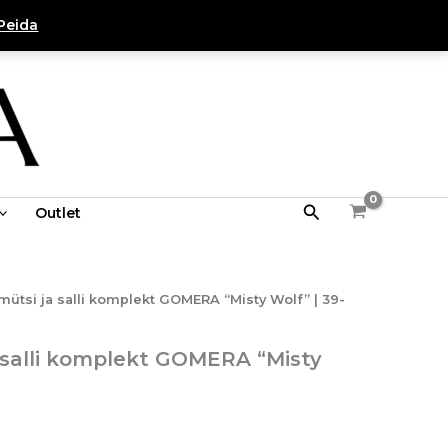
75,00 €.
25,00 €.
komplekt
Peida
GOMERA
"Misty
Wolf"
|
39-
42cm
kogus
Search
Outlet
Praegune
mütsi ja salli komplekt GOMERA “Misty Wolf” | 39-
hind
on:
a salli komplekt GOMERA “Misty
25,00 €.