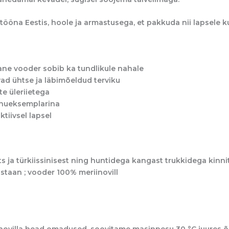
tööna Eestis, hoole ja armastusega, et pakkuda nii lapsele
?
ne vooder sobib ka tundlikule nahale
vad ühtse ja läbimõeldud terviku
e üleriietega
inueksemplarina
tiivsel lapsel
s ja türkiissinisest ning huntidega kangast trukkidega kinnit
staan ; vooder 100% meriinovill
iinovilla head omadused, soovitame masinpesu 30 °C juures 