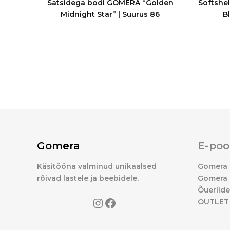
Satsidega bodi GOMERA “Golden
Softshe
Midnight Star” | Suurus 86
B
Gomera
E-poo
Käsitööna valminud unikaalsed
Gomera 
rõivad lastele ja beebidele.
Gomera 
Õueriid
OUTLET