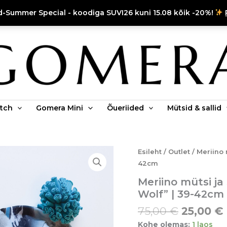
d-Summer Special - koodiga SUVI26 kuni 15.08 kõik -20%!
tch
Gomera Mini
Õueriided
Mütsid & sallid
Algne
Meriino
Esileht
/
Outlet
/ Meriino 
mütsi
hind
42cm
ja
oli:
Meriino mütsi j
salli
75,00 €.
komplekt
Wolf” | 39-42cm
GOMERA
75,00
€
25,00
€
"Misty
Wolf"
Kohe olemas:
1 laos