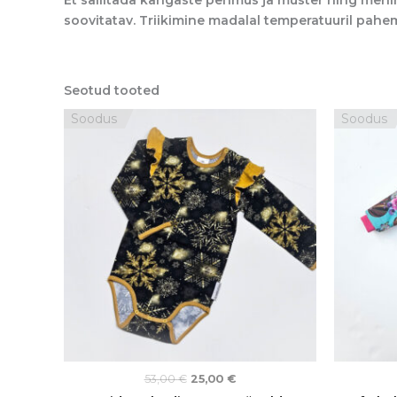
soovitatav. Triikimine madalal temperatuuril pahem
Seotud tooted
Algne
Praegune
Soodus
Soodus
hind
hind
oli:
on:
53,00 €.
25,00 €.
53,00
€
25,00
€