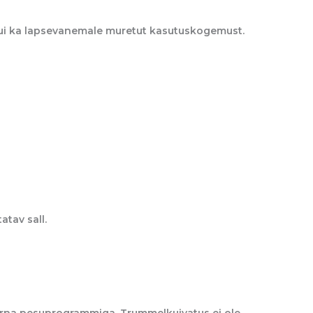
 kui ka lapsevanemale muretut kasutuskogemust.
atav sall.
õrna pesuprogrammiga. Trummelkuivatus ei ole