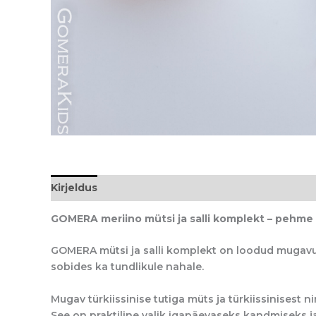
Kirjeldus
GOMERA meriino mütsi ja salli komplekt – pehme 
GOMERA mütsi ja salli komplekt on loodud mugavust 
sobides ka tundlikule nahale.
Mugav türkiissinise tutiga müts ja türkiissinisest
See on praktiline valik igapäevaseks kandmiseks j