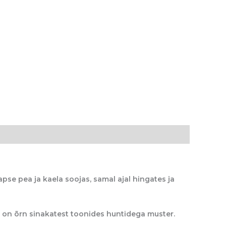
pse pea ja kaela soojas, samal ajal hingates ja
al on õrn sinakatest toonides huntidega muster.