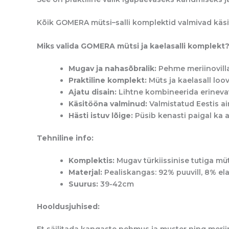
Kõik GOMERA mütsi–salli komplektid valmivad käsi
Miks
valida GOMERA mütsi ja kaelasalli komplekt
Mugav ja nahasõbralik:
Pehme meriinovilla
Praktiline komplekt:
Müts ja kaelasall loo
Ajatu disain:
Lihtne kombineerida erinevat
Käsitööna valminud:
Valmistatud Eestis a
Hästi istuv lõige:
Püsib kenasti paigal ka ak
Tehniline info:
Komplektis:
Mugav türkiissinise tutiga müt
Materjal:
Pealiskangas: 92% puuvill, 8% ela
Suurus:
39-42cm
Hooldusjuhised:
Et säilitada kangaste pehmus ja muster ning mer