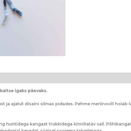
kaitse igaks päevaks.
ja ajatut disaini silmas pidades. Pehme meriinovill hoiab la
 ning huntidega kangast trukkidega kinnitatav sall. Põhikang
ahedamal kevadel, sügisel soojema talveilmaga.