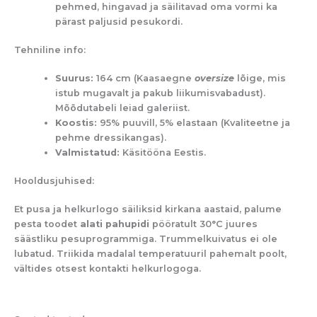
pehmed, hingavad ja säilitavad oma vormi ka
pärast paljusid pesukordi.
Tehniline info:
Suurus:
164 cm (Kaasaegne
oversize
lõige, mis
istub mugavalt ja pakub liikumisvabadust).
Mõõdutabeli leiad galeriist.
Koostis:
95% puuvill, 5% elastaan (Kvaliteetne ja
pehme dressikangas).
Valmistatud:
Käsitööna Eestis.
Hooldusjuhised:
Et pusa ja helkurlogo säiliksid kirkana aastaid, palume
pesta toodet
alati pahupidi
pööratult 30°C juures
säästliku pesuprogrammiga. Trummelkuivatus ei ole
lubatud. Triikida madalal temperatuuril pahemalt poolt,
vältides otsest kontakti helkurlogoga.