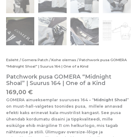
Esileht
/
Gomera Patch
/
Kohe olemas
/ Patchwork pusa GOMERA
“Midnight Shoal” | Suurus 164 | One of a Kind
Patchwork pusa GOMERA “Midnight
Shoal” | Suurus 164 | One of a Kind
169,00
€
GOMERA ainueksemplar suuruses 164 – “
Midnight Shoal
”
on must-hall-valgetes toonides pusa, millele annavad
efekti kaks erinevat kala-mustrilist kangast. See pusa
ühendab kordumatu disaini ja tippkvaliteedi, mille
esikülge ehib märgiline 11 cm helkurlogo, mis tagab
nähtavuse ja stiili. Ülimugav oversize-lõige ja