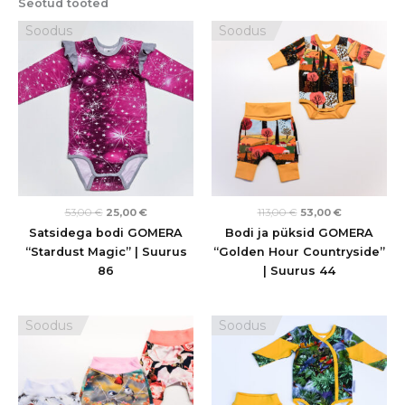
Seotud tooted
Algne
Praegune
Algne
Praegune
Soodus
Soodus
hind
hind
hind
hind
oli:
on:
oli:
on:
53,00 €.
25,00 €.
113,00 €.
53,00 €.
53,00
€
25,00
€
113,00
€
53,00
€
Satsidega bodi GOMERA
Bodi ja püksid GOMERA
“Stardust Magic” | Suurus
“Golden Hour Countryside”
86
| Suurus 44
Algne
Praegune
Algne
Praegune
Soodus
Soodus
hind
hind
hind
hind
oli:
on:
oli:
on:
135,00 €.
49,00 €.
123,00 €.
55,00 €.