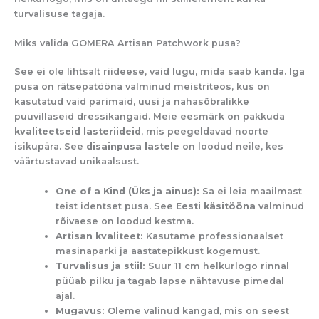
turvalisuse tagaja.
Miks valida GOMERA Artisan Patchwork pusa?
See ei ole lihtsalt riideese, vaid lugu, mida saab kanda. Iga
pusa on rätsepatööna valminud meistriteos, kus on
kasutatud vaid parimaid, uusi ja nahasõbralikke
puuvillaseid dressikangaid. Meie eesmärk on pakkuda
kvaliteetseid lasteriideid
, mis peegeldavad noorte
isikupära. See
disainpusa lastele
on loodud neile, kes
väärtustavad unikaalsust.
One of a Kind (Üks ja ainus):
Sa ei leia maailmast
teist identset pusa. See
Eesti käsitööna
valminud
rõivaese on loodud kestma.
Artisan kvaliteet:
Kasutame professionaalset
masinaparki ja aastatepikkust kogemust.
Turvalisus ja stiil:
Suur 11 cm helkurlogo rinnal
püüab pilku ja tagab lapse nähtavuse pimedal
ajal.
Mugavus:
Oleme valinud kangad, mis on seest