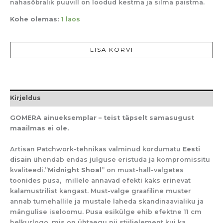
nahasõbralik puuvill on loodud kestma ja silma paistma.
Kohe olemas:
1 laos
LISA KORVI
Kirjeldus
GOMERA ainueksemplar – teist täpselt samasugust
maailmas ei ole.
Artisan Patchwork-tehnikas valminud kordumatu
Eesti
disain
ühendab endas julguse eristuda ja kompromissitu
kvaliteedi.”
Midnight Shoal
” on must-hall-valgetes
toonides pusa, millele annavad efekti kaks erinevat
kalamustrilist kangast. Must-valge graafiline muster
annab tumehallile ja mustale laheda skandinaavialiku ja
mängulise iseloomu.
Pusa esikülge ehib efektne 11 cm
helkurlogo, mis on ühtaegu nii stiilielement kui ka