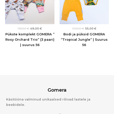
135,00
€
49,00
€
123,00
€
55,00
€
Pükste komplekt GOMERA ”
Bodi ja püksid GOMERA
Rosy Orchard Trio” (3 paari)
“Tropical Jungle” | Suurus
| suurus 56
56
Gomera
Käsitööna valminud unikaalsed rõivad lastele ja
beebidele.