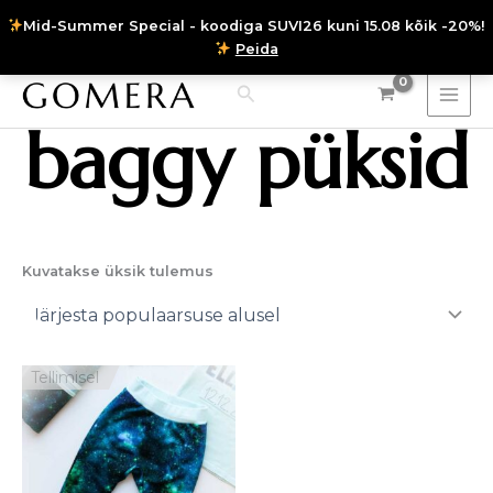
Skip
Mid-Summer Special - koodiga SUVI26 kuni 15.08 kõik -20%!
to
Peida
Instagram
Facebook
content
Search
baggy püksid
Kuvatakse üksik tulemus
Hinnavahemik:
Tellimisel
70,00 €
kuni
87,00 €