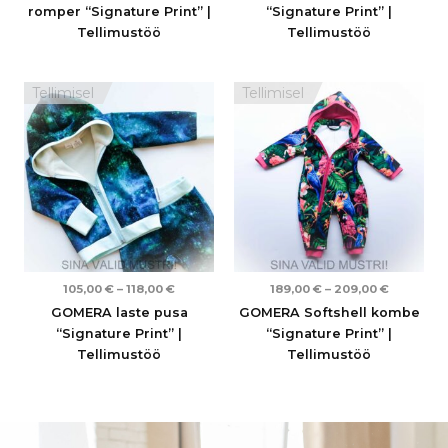
romper “Signature Print” |
“Signature Print” |
Tellimustöö
Tellimustöö
Hinnavahemik:
Hinnavah
Tellimisel
Tellimisel
105,00 €
189,00 €
kuni
kuni
118,00 €
209,00 €
105,00
€
–
118,00
€
189,00
€
–
209,00
€
GOMERA laste pusa
GOMERA Softshell kombe
“Signature Print” |
“Signature Print” |
Tellimustöö
Tellimustöö