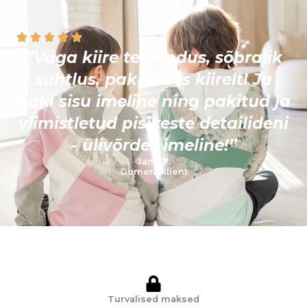
”Väga kiire teenindus, sõbralik
suhtlus, pakk käes kiirelt! Ja
paki sisu imeline ning pakitud ja
viimistletud pisikeste detailideni
- ülivõrdes imeline!”
Jane P.
Gomera klient
Turvalised maksed