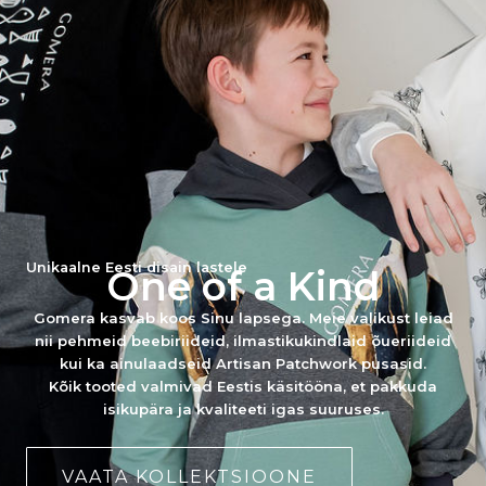
Unikaalne Eesti disain lastele
One of a Kind
Gomera kasvab koos Sinu lapsega. Meie valikust leiad
nii pehmeid beebiriideid, ilmastikukindlaid õueriideid
kui ka ainulaadseid Artisan Patchwork pusasid.
Kõik tooted valmivad Eestis käsitööna, et pakkuda
isikupära ja kvaliteeti igas suuruses.
VAATA KOLLEKTSIOONE