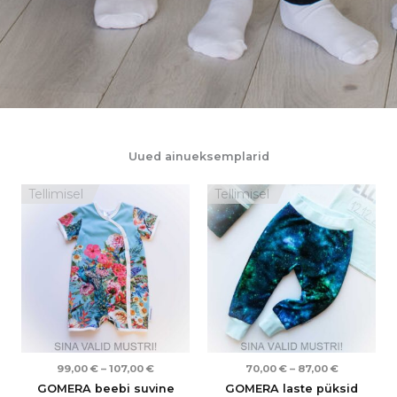
Uued ainueksemplarid
Hinnavahemik:
Hinnavahe
Tellimisel
Tellimisel
99,00 €
70,00 €
kuni
kuni
107,00 €
87,00 €
99,00
€
–
107,00
€
70,00
€
–
87,00
€
GOMERA beebi suvine
GOMERA laste püksid