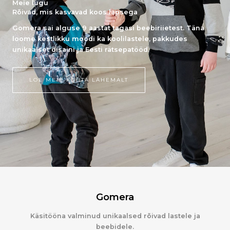
Meie lugu
Rõivad, mis kasvavad koos lapsega
Gomera sai alguse 9 aastat tagasi beebiriietest. Täna
loome kestlikku moodi ka koolilastele, pakkudes
unikaalset disaini ja Eesti rätsepatööd.
LOE MEIE KOHTA LÄHEMALT
Gomera
Käsitööna valminud unikaalsed rõivad lastele ja
beebidele.