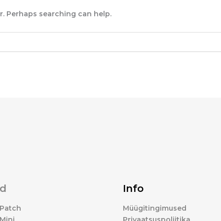
or. Perhaps searching can help.
d
Info
Patch
Müügitingimused
Mini
Privaatsuspoliitika