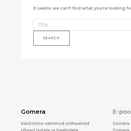
It seems we can’t find what you’re looking f
Gomera
E-poo
Käsitööna valminud unikaalsed
Gomera 
rõivad lastele ja beebidele.
Gomera 