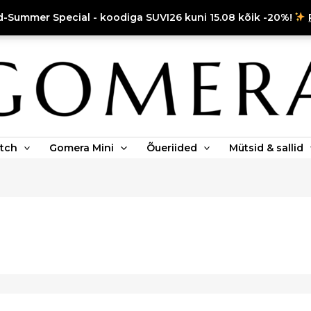
d-Summer Special - koodiga SUVI26 kuni 15.08 kõik -20%!
tch
Gomera Mini
Õueriided
Mütsid & sallid