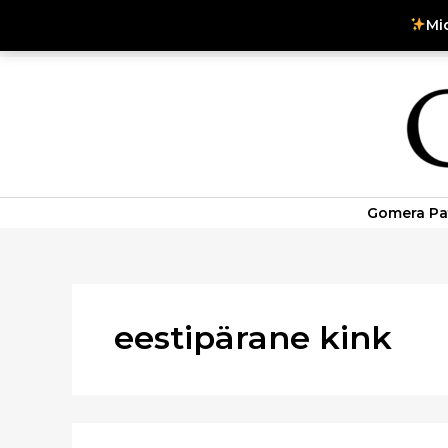
Skip
Mi
to
Instagram
Facebook
content
Search
for:
Gomera Pa
eestipärane kink