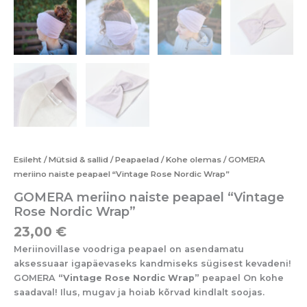
Esileht
/
Mütsid & sallid
/
Peapaelad
/
Kohe olemas
/ GOMERA
meriino naiste peapael “Vintage Rose Nordic Wrap”
GOMERA meriino naiste peapael “Vintage
Rose Nordic Wrap”
23,00
€
Meriinovillase voodriga peapael on asendamatu
aksessuaar igapäevaseks kandmiseks sügisest kevadeni!
GOMERA
“Vintage Rose Nordic Wrap”
peapael On kohe
saadaval! Ilus, mugav ja hoiab kõrvad kindlalt soojas.