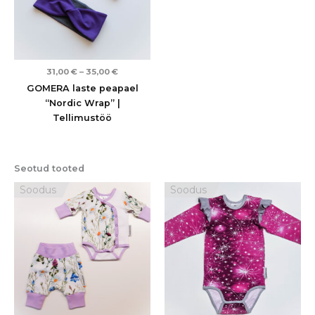
31,00
€
–
35,00
€
GOMERA laste peapael
“Nordic Wrap” |
Tellimustöö
Seotud tooted
Algne
Praegune
Algne
Praegune
Soodus
Soodus
hind
hind
hind
hind
oli:
on:
oli:
on:
113,00 €.
53,00 €.
53,00 €.
25,00 €.