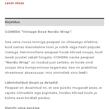
Laost otsas
Kirjeldus
GOMERA “Vintage Rose Nordic Wrap”:
See vana-roosa tooniga peapael on ühteaegu efektne,
kuid samas klassikaline toon ja sobib väga hästi paljude
riietega. Meriinovillane peapael hoiab kõrvad soojas, kuid
laseb juustel vabalt hingata. GOMERA naiste peapael
“Nordic Wrap”
on loodud just selleks, et hoida sind
soojas ilma kompromisse tegemata. See on praktiline
streetwear
aksessuaar, mis viimistleb sinu
look
’i
.
Läbimõeldud disain ja detailid:
Peapael on disainitud nii, et see püsiks mugavalt peas, ei
vajuks silmadele ega pigistaks, hoides kõrvad tuule ja
külma eest kindlalt peidus.
Matchi oma perega: