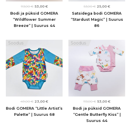
113,00
€
53,00
€
53,00
€
25,00
€
Bodi ja püksid GOMERA
Satsidega bodi GOMERA
“Wildflower Summer
“Stardust Magic” | Suurus
Breeze” | Suurus 44
86
Algne
Praegune
Algne
Praegune
Soodus
Soodus
hind
hind
hind
hind
oli:
on:
oli:
on:
49,00 €.
23,00 €.
113,00 €.
53,00 €.
49,00
€
23,00
€
113,00
€
53,00
€
Bodi GOMERA “Little Artist’s
Bodi ja püksid GOMERA
Palette” | Suurus 68
“Gentle Butterfly Kiss” |
Suurus 44