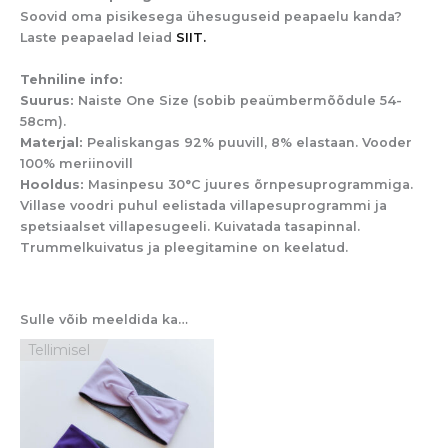
Soovid oma pisikesega ühesuguseid peapaelu kanda?
Laste peapaelad leiad
SIIT.
Tehniline info:
Suurus:
Naiste
One Size
(sobib peaümbermõõdule 54-
58cm)
.
Materjal:
Pealiskangas 92% puuvill, 8% elastaan. Vooder
100% meriinovill
Hooldus:
Masinpesu 30°C juures õrnpesuprogrammiga.
Villase voodri puhul eelistada villapesuprogrammi ja
spetsiaalset villapesugeeli. Kuivatada tasapinnal.
Trummelkuivatus ja pleegitamine on keelatud.
Sulle võib meeldida ka…
Hinnavahemik:
Tellimisel
31,00 €
kuni
35,00 €