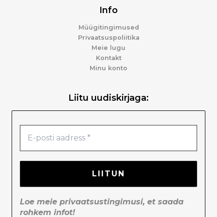
Info
Müügitingimused
Privaatsuspoliitika
Meie lugu
Kontakt
Minu konto
Liitu uudiskirjaga:
Loe meie
privaatsustingimusi
, et saada
rohkem infot!