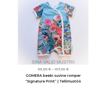
kuni
107,00 €
99,00
€
–
107,00
€
GOMERA beebi suvine romper
“Signature Print” | Tellimustöö