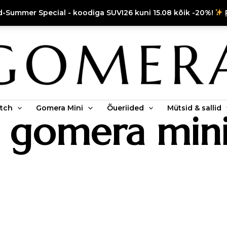
d-Summer Special - koodiga SUVI26 kuni 15.08 kõik -20%!
tch
Gomera Mini
Õueriided
Mütsid & sallid
gomera min