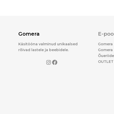
Gomera
E-poo
Käsitööna valminud unikaalsed
Gomera 
rõivad lastele ja beebidele.
Gomera 
Õueriid
OUTLET