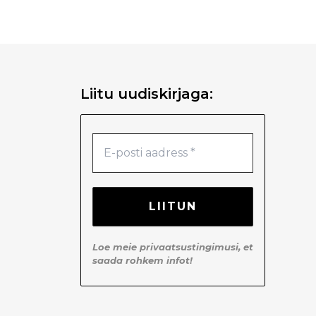
Liitu uudiskirjaga:
Loe meie
privaatsustingimusi
, et
saada rohkem infot!