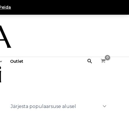
Peida
Search
Outlet
i