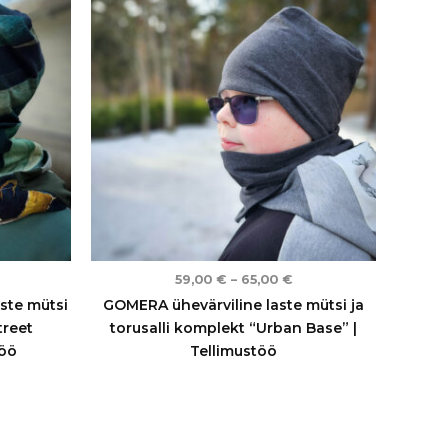
uni
kuni
5,00 €
65,00 €
59,00
€
–
65,00
€
ste mütsi
GOMERA ühevärviline laste mütsi ja
treet
torusalli komplekt “Urban Base” |
töö
Tellimustöö