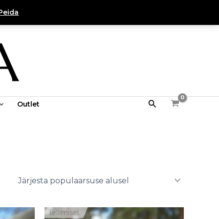
Peida
Search
Outlet
innavahemik:
Hinnavahemik:
Tellimisel
9,00 €
59,00 €