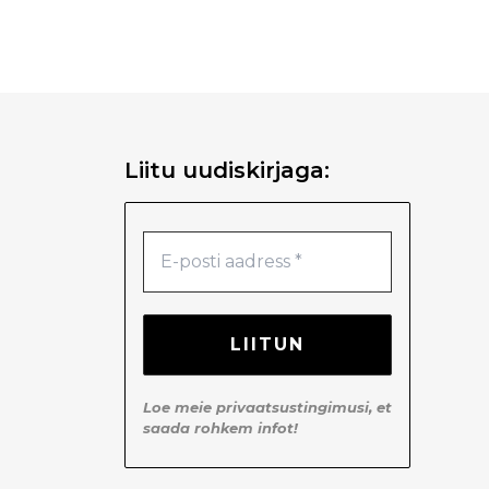
Liitu uudiskirjaga:
Loe meie
privaatsustingimusi
, et
saada rohkem infot!