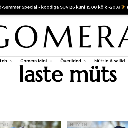
d-Summer Special - koodiga SUVI26 kuni 15.08 kõik -20%!
tch
Gomera Mini
Õueriided
Mütsid & sallid
laste müts
H
emas
Tellimisel
5