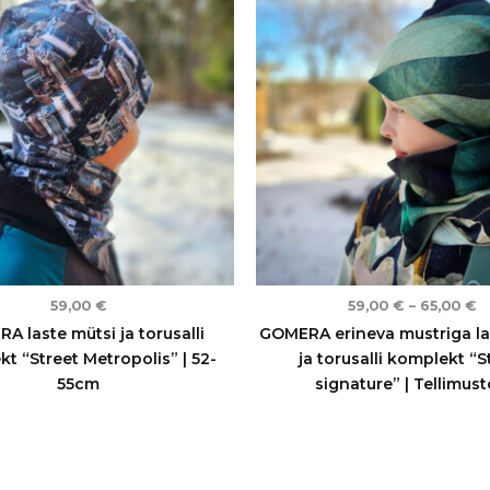
k
6
59,00
€
59,00
€
–
65,00
€
A laste mütsi ja torusalli
GOMERA erineva mustriga la
t “Street Metropolis” | 52-
ja torusalli komplekt “S
55cm
signature” | Tellimus