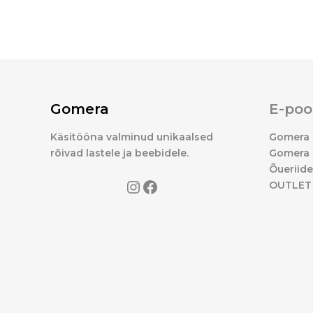
Gomera
E-poo
Käsitööna valminud unikaalsed
Gomera 
rõivad lastele ja beebidele.
Gomera 
Õueriid
OUTLET